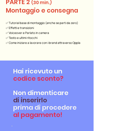
PARTE 2
(30 min.)
Montaggio e consegna
✅ Tutorial base di montaggio (anche se parti da zero)
✅ Effetti e transizioni
✅ Voiceover e Parlato in camera
✅ Testo e ultimi ritocchi
✅ Come iniziare a lavorare con i brand attraverso Oppla
Hai ricevuto un
codice sconto?
Non dimenticare
di inserirlo
prima di procedere
al pagamento!