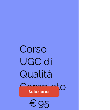
Corso
UGC di
Qualità
Completo
Seleziona
95 €
€
95