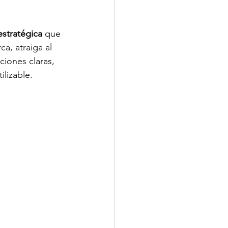
estratégica
 que 
a, atraiga al 
ciones claras, 
ilizable.