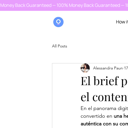
Money Back Guaranteed — 100% Money Back Guaranteed — 
How i
All Posts
Alessandra Paun
17
El brief
el conte
En el panorama digit
convertido en
 una h
auténtica con su co