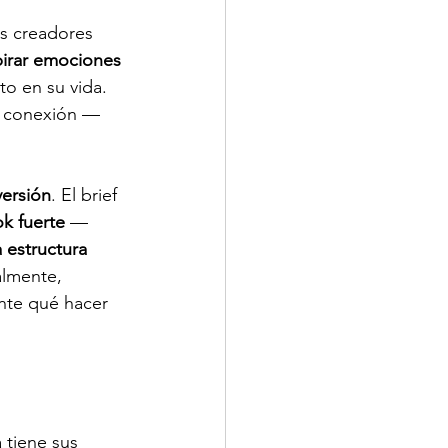
s creadores 
spirar emociones 
to en su vida. 
a conexión — 
ersión
. El brief 
k fuerte
 — 
 estructura 
almente, 
nte qué hacer 
 tiene sus 