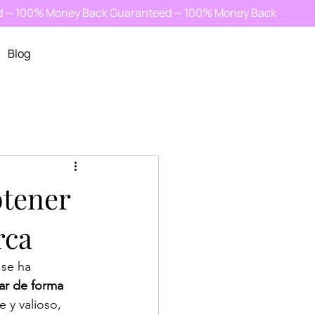
d — 100% Money Back Guaranteed — 100% Money Back
Blog
btener
rca
 se ha 
ar de forma 
 y valioso, 