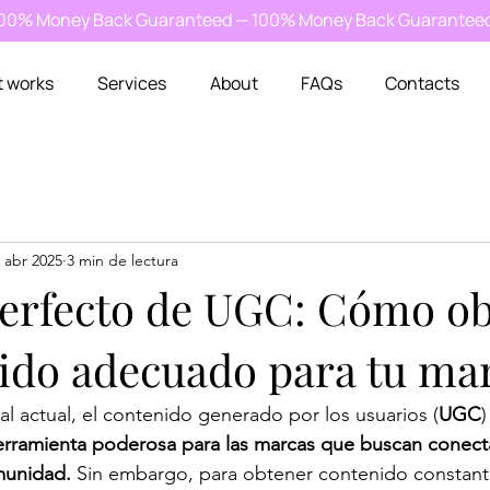
100% Money Back Guaranteed — 100% Money Back Guarantee
t works
Services
About
FAQs
Contacts
 abr 2025
3 min de lectura
 perfecto de UGC: Cómo o
nido adecuado para tu ma
al actual, el contenido generado por los usuarios (
UGC
)
erramienta poderosa para las marcas que buscan conect
munidad. 
Sin embargo, para obtener contenido constante