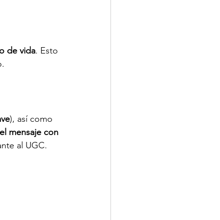
lo de vida
. Esto 
o.
ave
), así como 
 el mensaje con 
ante al UGC.