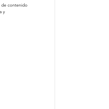
o de contenido 
a y 