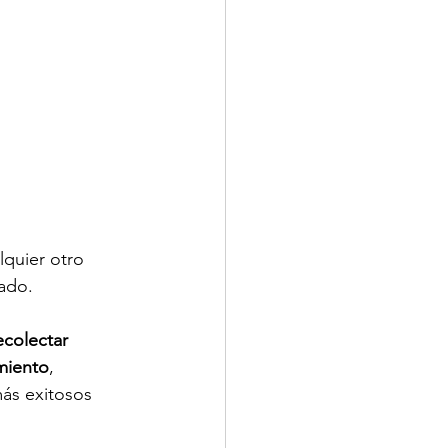
lquier otro 
eado.
colectar 
miento
, 
ás exitosos 