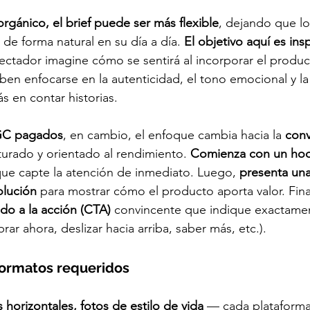
gánico, el brief puede ser más flexible
, dejando que lo
 de forma natural en su día a día.
 El objetivo aquí es in
pectador imagine cómo se sentirá al incorporar el produc
en enfocarse en la autenticidad, el tono emocional y l
 en contar historias.
GC pagados
, en cambio, el enfoque cambia hacia la 
conv
urado y orientado al rendimiento. 
Comienza con un hoo
 que capte la atención de inmediato. Luego, 
presenta una
olución
 para mostrar cómo el producto aporta valor. Fin
do a la acción (CTA) 
convincente que indique exactame
ar ahora, deslizar hacia arriba, saber más, etc.).
 formatos requeridos
s horizontales, fotos de estilo de vida 
— cada plataforma