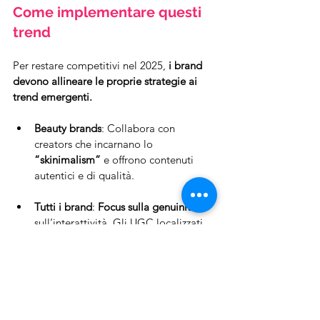
Come implementare questi 
trend
Per restare competitivi nel 2025, 
i brand 
devono allineare le proprie strategie ai 
trend emergenti.
Beauty brands
: Collabora con 
creators che incarnano lo 
“skinimalism”
 e offrono contenuti 
autentici e di qualità.
Tutti i brand
: 
Focus sulla genuinità
 e 
sull’interattività. Gli UGC localizzati 
che creano una 
connessione profonda 
con il pubblico
 di riferimento saranno 
vincenti.
Sfruttare queste tendenze significa 