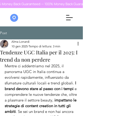
% Money Back Guaranteed — 100% Money Back Guaranteed — 100% Money
Post
Alma Lonardi
10 gen 2025
Tempo di lettura: 3 min
Tendenze UGC Italia per il 2025: I
trend da non perdere
Mentre ci addentriamo nel 2025, il 
panorama UGC in Italia continua a 
evolversi rapidamente, influenzato da 
sfumature culturali locali e trend globali. 
I 
brand devono stare al passo con i tempi
 e 
comprendere le nuove tendenze che, oltre 
a plasmare il settore beauty, 
impattano le 
strategie di content creation in tutti gli 
ambiti
. Se sei un brand e non hai ancora 