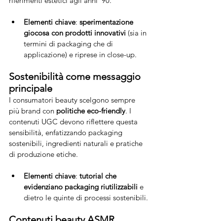
riferimenti estetici agli anni '90.
Elementi chiave
: 
sperimentazione 
giocosa con prodotti innovativi
 (sia in 
termini di packaging che di 
applicazione) e riprese in close-up.
Sostenibilità come messaggio 
principale
I consumatori beauty scelgono sempre 
più brand con 
politiche eco-friendly
. I 
contenuti UGC devono riflettere questa 
sensibilità, enfatizzando packaging 
sostenibili, ingredienti naturali e pratiche 
di produzione etiche.
Elementi chiave
: 
tutorial che 
evidenziano packaging riutilizzabili
 e 
dietro le quinte di processi sostenibili.
Contenuti beauty ASMR